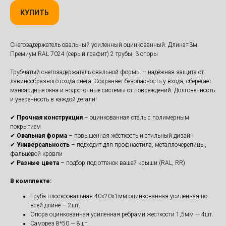
КУПИТЬ
Снегозадержатель овальный усиленный оцинкованный. Длина=3м.
Премиум RAL 7024 (серый графит) 2 трубы, 3 опоры
Трубчатый снегозадержатель овальной формы – надёжная защита от
лавинообразного схода снега. Сохраняет безопасность у входа, оберегает
мансардные окна и водосточные системы от повреждений. Долговечность
и уверенность в каждой детали!
✔
Прочная конструкция
– оцинкованная сталь с полимерным
покрытием
✔
Овальная форма
– повышенная жёсткость и стильный дизайн
✔
Универсальность
– подходит для профнастила, металлочерепицы,
фальцевой кровли
✔
Разные цвета
– подбор под оттенок вашей крыши (RAL, RR)
В комплекте:
Труба плоскоовальная 40х20х1мм оцинкованная усиленная по
всей длине — 2шт.
Опора оцинкованная усиленная ребрами жесткости 1,5мм — 4шт.
Саморез 8*50 — 8шт.