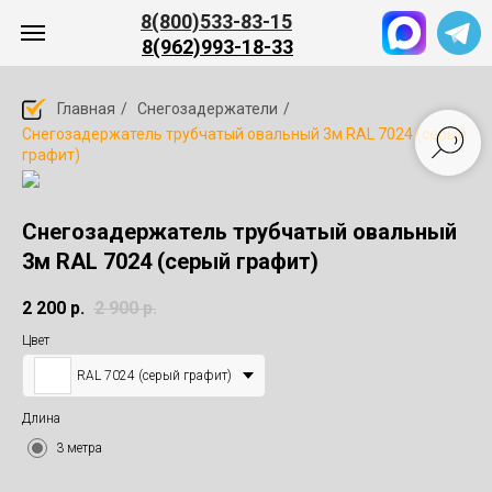
8(800)533-83-15
8(962)993-18-33
Главная
/
Снегозадержатели
/
Снегозадержатель трубчатый овальный 3м RAL 7024 (серый
графит)
ПРОЕКТЫ
О НАС
КЛИЕНТАМ
КОНТАКТЫ
КА
Снегозадержатель трубчатый овальный
3м RAL 7024 (серый графит)
2 200
р.
2 900
р.
Цвет
ЗАКАЗАТЬ ЗВОНОК
RAL 7024 (серый графит)
Длина
3 метра