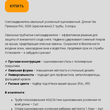
КУПИТЬ
Снегозадержатель овальный усиленный оцинкованный. Длина=3м.
Премиум RAL 3005 (красное вино) 2 трубы, 3 опоры
Овальные трубчатые снегозадержатели – эффективное решение для
защиты от внезапного схода снега. Надёжно удерживают снежный покров
на крыше, предотвращая опасные лавины. Сохраняют в безопасности
входные зоны, мансардные окна и водостоки, продлевая срок их службы.
Установите – и забудьте о рисках!
✔
Прочная конструкция
– оцинкованная сталь с полимерным
покрытием
✔
Овальная форма
– повышенная жёсткость и стильный дизайн
✔
Универсальность
– подходит для профнастила, металлочерепицы,
фальцевой кровли
✔
Разные цвета
– подбор под оттенок вашей крыши (RAL, RR)
В комплекте:
Труба плоскоовальная 40х20х1мм оцинкованная усиленная по
всей длине — 2шт.
Опора оцинкованная усиленная ребрами жесткости 1,5мм — 4шт.