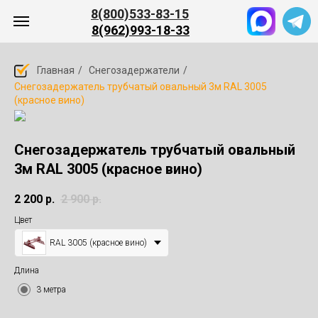
8(800)533-83-15
8(962)993-18-33
Главная
/
Снегозадержатели
/
Снегозадержатель трубчатый овальный 3м RAL 3005
(красное вино)
ПРОЕКТЫ
О НАС
КЛИЕНТАМ
КОНТАКТЫ
КА
Снегозадержатель трубчатый овальный
3м RAL 3005 (красное вино)
2 200
р.
2 900
р.
Цвет
ЗАКАЗАТЬ ЗВОНОК
RAL 3005 (красное вино)
Длина
3 метра