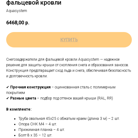
фальцевой кровли
Aquasystem
6468,00
р.
КУПИТЬ
Снегозадержатели для фальцевой кровли Aquasystem — надежное
решение для защиты крыши от скопления снега и образования заносов.
Конструкция предотвращает сход льда и снега, обеспечивая безопасность
и долговечность кровли.
✔
Прочная конструкция
– оцинкованная сталь с полимерным
покрытием
✔
Разные цвета
– подбор под оттенок вашей крыши (RAL, RR)
В комплекте:
Труба овальная 45x25 с обжатым краем (длина З м) – 2 шт.
Опора СНК М4 – 4 шт.
Прижимная планка – 4 шт.
Болт 8 х 35 – 12 шт.