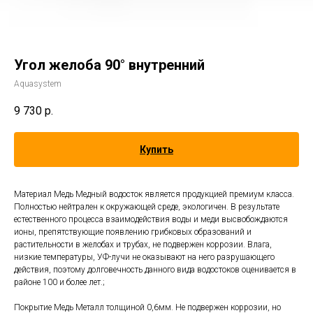
Угол желоба 90° внутренний
Aquasystem
9 730
р.
Купить
Материал Медь Медный водосток является продукцией премиум класса.
Полностью нейтрален к окружающей среде, экологичен. В результате
естественного процесса взаимодействия воды и меди высвобождаются
ионы, препятствующие появлению грибковых образований и
растительности в желобах и трубах, не подвержен коррозии. Влага,
низкие температуры, УФ-лучи не оказывают на него разрушающего
действия, поэтому долговечность данного вида водостоков оценивается в
районе 100 и более лет.;
Покрытие Медь Металл толщиной 0,6мм. Не подвержен коррозии, но