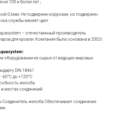
не 100 и более лет.;
ой 0,6мм. Не подвержен коррозии, но подвержен
рока службы меняет цвет.
quasystem – отечественный производитель
аров для кровли. Компания была основана в 2002г.
quasystem:
ом оборудовании из сырья от ведущих мировых
андарту DIN 18461
 -60°C до +120°C
особность желоба
 в местах соединений.
 Соединитель желоба Обеспечивает соединение
ми.