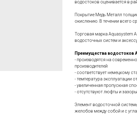
водостоков оценивается в райо
Покрытие Медь Металл толщин
окислению. В течении всего с
Торговая марка Aquasystem A
водосточных систем и аксессу
Преимущества водостоков A
- производятся на современн
производителей
- соответствует немецкому ст
- температура эксплуатации от
- увеличенная пропускная сп
- отсутствуют люфты и зазоры
Элемент водосточной системы
желобов между собой и с угла