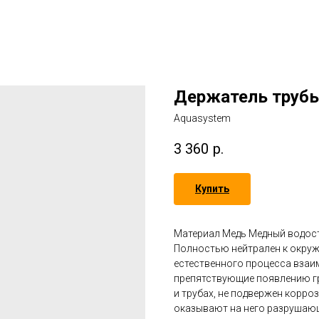
Держатель трубы
Aquasystem
3 360
р.
Купить
Материал Медь Медный водост
Полностью нейтрален к окружа
естественного процесса взаи
препятствующие появлению г
и трубах, не подвержен корроз
оказывают на него разрушающ